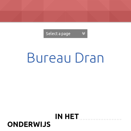
Skip
to
content
Bureau Dran
biografisch werk & coaching
TRAININGEN IN HET
ONDERWIJS